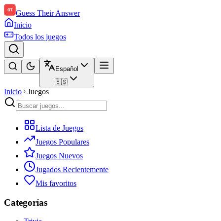
Guess Their Answer
Inicio
Todos los juegos
Español
🇪🇸
Inicio
Juegos
Lista de Juegos
Juegos Populares
Juegos Nuevos
Jugados Recientemente
Mis favoritos
Categorías